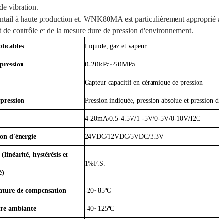
de vibration.
ntail à haute production et, WNK80MA est particulièrement approprié à l
 de contrôle et de la mesure dure de pression d'environnement.
licables
Liquide, gaz et vapeur
0-20kPa~50MPa
pression
Capteur capacitif en céramique de pression
pression
Pression indiquée, pression absolue et pression d
4-20mA/0.5-4.5V/1 -5V/0-5V/0-10V/I2C
on d'énergie
24VDC/12VDC/5VDC/3.3V
(linéarité, hystérésis et
1%F.S.
é)
ature de compensation
-20~85ºC
re ambiante
-40~125ºC