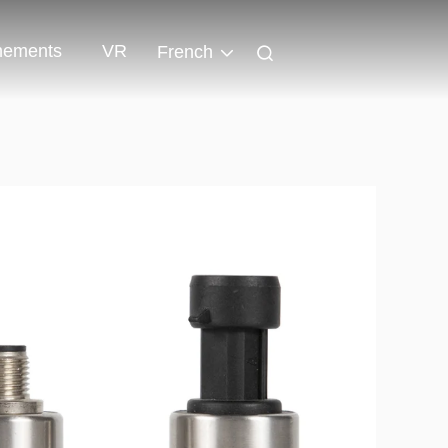
nements
VR
French