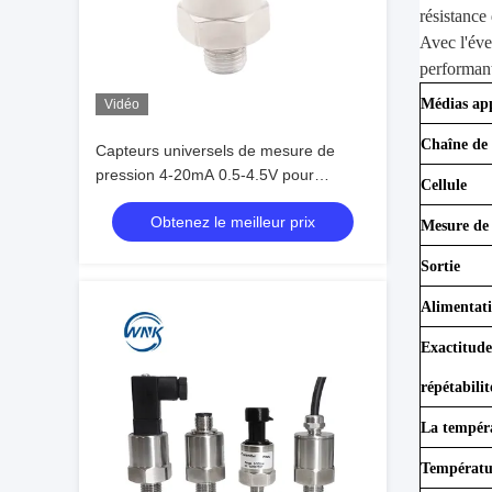
résistance 
Avec l'éve
performant
Médias app
Vidéo
Chaîne de 
Capteurs universels de mesure de
pression 4-20mA 0.5-4.5V pour
Cellule
capteur de pression d'eau pour
Obtenez le meilleur prix
carburant, huile, air, gaz
Mesure de 
Sortie
Alimentati
Exactitude 
répétabilit
La tempér
Températu