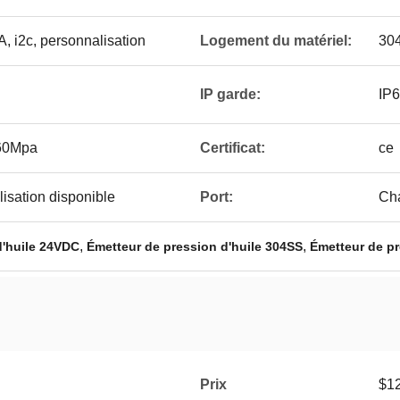
, i2c, personnalisation
Logement du matériel:
30
IP garde:
IP6
60Mpa
Certificat:
ce
sation disponible
Port:
Ch
,
,
d'huile 24VDC
Émetteur de pression d'huile 304SS
Émetteur de pr
Prix
$12