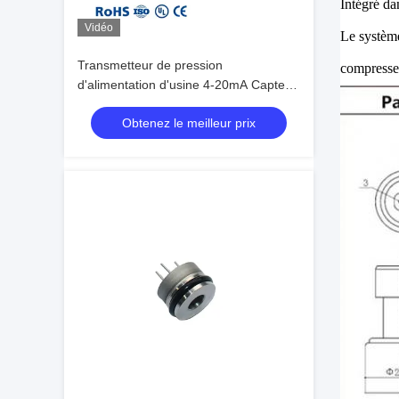
Intégré dan
Vidéo
Le système
Transmetteur de pression
compresseu
d'alimentation d'usine 4-20mA Capteur
de transducteur de pression Capteurs
Obtenez le meilleur prix
de pression de carburant