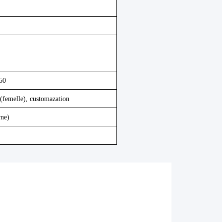
50
femelle), customazation
rne)