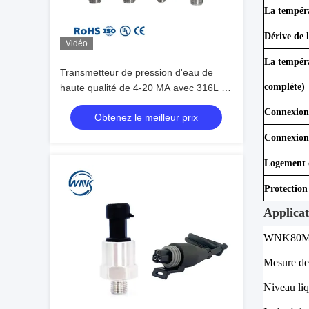
La tempér
Dérive de 
Vidéo
La tempér
Transmetteur de pression d'eau de
complète)
haute qualité de 4-20 MA avec 316L en
acier inoxydable IP65 pour le
Connexion 
Obtenez le meilleur prix
climatiseur et le traitement de l'eau
Connexion
Logement 
Protection
Applicat
WNK80MA e
Mesure de 
Niveau li