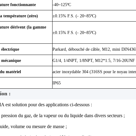
ature fonctionnante
-40~125ºC
la température (zéro)
±0.15% F.S. (- 20~85ºC)
ature dérivent (la gamme
±0.15% F.S. (- 20~85ºC)
électrique
Parkard, débouché de câble, M12, mini DIN436
 mécanique
G1/4, 1/4NPT, 1/8NPT, M12*1.5, 7/16-20UNF (
du matériel
acier inoxydable 304 (316SS pour le noyau inte
IP65
ion :
st solution pour des applications ci-dessous :
pression du gaz, de la vapeur ou du liquide dans divers secteurs ;
quide, volume ou mesure de masse ;