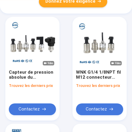
Donnez votre exigence
Capteur de pression
WNK G1/4 1/8NPT fil
absolue du
M12 connecteur
collecteur
100Psi traitement de
Trouvez les derniers prix
Trouvez les derniers prix
d'admission WNK,
l'eau potable
transmetteur de
compresseur d'air
pression de jauge à
capteur de pression
vide 4-20mA
transducteur
émetteur
Contactez
Contactez