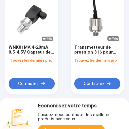
WNK81MA 4-20mA
Transmetteur de
0,5-4,5V Capteur de
pression 316 pour
pression de silicium
capteur de pression
Trouvez les derniers prix
Trouvez les derniers prix
diffusé pour gaz
5bar-40bar, sortie
d'huile d'air
0.5~4.5V pour
machine à café
Contactez
Contactez
Économisez votre temps
Laissez-nous contacter les meilleurs
produits avec vous.