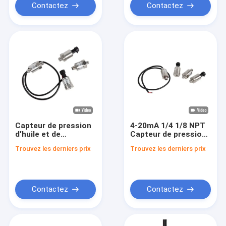
Contactez
Contactez
Capteur de pression
4-20mA 1/4 1/8 NPT
d'huile et de
Capteur de pression
carburant 0-100psi
hydraulique à vide et
Trouvez les derniers prix
Trouvez les derniers prix
0.5-4.5v 0-5V pour
à huile 100 Psi 150
automobile,
Psi
machinerie et
applications
intensives, conforme
Contactez
Contactez
CE RoHS