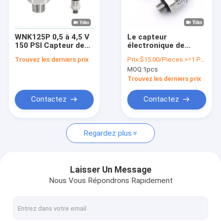
Visite de l'usine
Contrôle de la qualité
WNK125P 0,5 à 4,5 V
Le capteur
150 PSI Capteur de
électronique de
Nous contacter
pression 5 Bar MAP
pression d'eau de
Trouvez les derniers prix
Prix:
$15.00/Pieces >=1 Pieces
Capteur de pression
Digital SS316 pour le
MOQ:
1pcs
automatique
gaz vaporisent
Nouvelles
ISO9001 2015
Trouvez les derniers prix
Les affaires
Contactez
Contactez
Demandez un devis
Regardez plus
VR
Laisser Un Message
Nous Vous Répondrons Rapidement
Capteur électronique de pression
Capteur électronique de pression d'eau