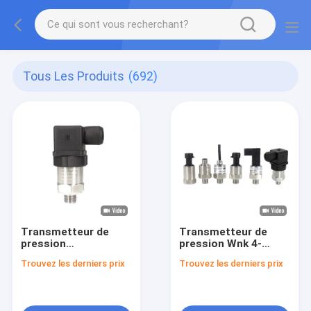
Tous Les Produits
(692)
Transmetteur de
Transmetteur de
pression
pression Wnk 4-
électronique de
20mA 0.5-4.5V I2C
Trouvez les derniers prix
Trouvez les derniers prix
haute précision 4-
IOT pour eau, air et
20mA, capteur de
gaz
pression