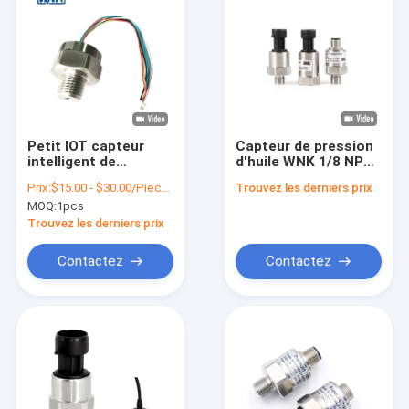
Petit IOT capteur
Capteur de pression
intelligent de
d'huile WNK 1/8 NPT
pression de GS avec
0-10 bar 4-20mA 0.5-
Prix:
$15.00 - $30.00/Pieces
Trouvez les derniers prix
la fonction de
4.5V pour camion à
MOQ:
1pcs
sommeil de SPI I2C
eau, carburant, huile,
0.2-2.9V
liquide, frein 150psi
Trouvez les derniers prix
Contactez
Contactez
À la maison
Produits
À propos de nous