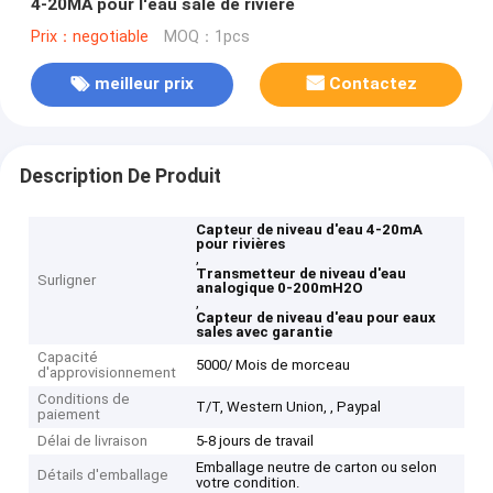
4-20MA pour l'eau sale de rivière
Prix：negotiable
MOQ：1pcs
meilleur prix
Contactez
Description De Produit
Capteur de niveau d'eau 4-20mA
pour rivières
,
Transmetteur de niveau d'eau
Surligner
analogique 0-200mH2O
,
Capteur de niveau d'eau pour eaux
sales avec garantie
Capacité
5000/ Mois de morceau
d'approvisionnement
Conditions de
T/T, Western Union, , Paypal
paiement
Délai de livraison
5-8 jours de travail
Emballage neutre de carton ou selon
Détails d'emballage
votre condition.