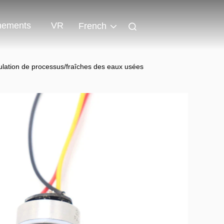
nements
VR
French
ulation de processus/fraîches des eaux usées