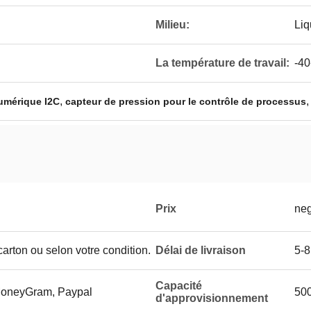
Milieu:
Liq
La température de travail:
-4
,
umérique I2C
capteur de pression pour le contrôle de processus
Prix
neg
arton ou selon votre condition.
Délai de livraison
5-8
Capacité
 MoneyGram, Paypal
500
d'approvisionnement