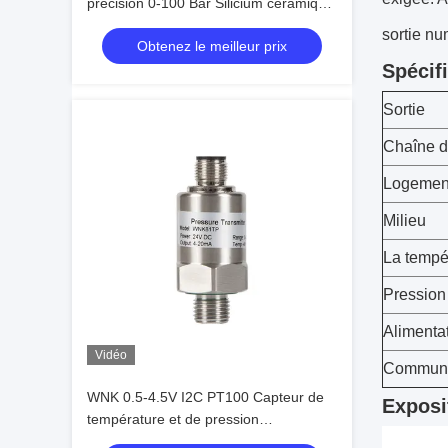
précision 0-100 Bar Silicium céramique
/ diffusé OEM personnalisable
sortie n
Obtenez le meilleur prix
Spécif
Sortie
Chaîne d
Logement
Milieu
La tempér
Pression
Alimenta
Vidéo
Communi
WNK 0.5-4.5V I2C PT100 Capteur de
Exposi
température et de pression
Transducteur 4-20mA