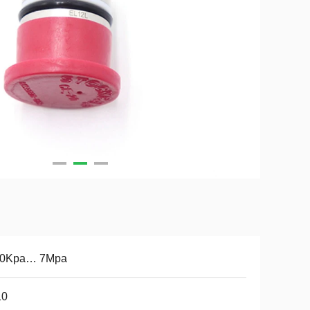
40Kpa… 7Mpa
10