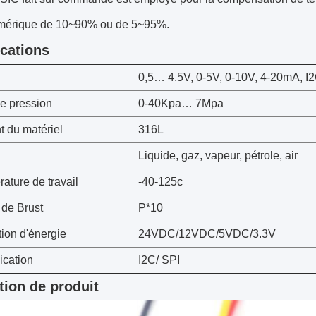
umérique de 10~90% ou de 5~95%.
ications
0,5… 4.5V, 0-5V, 0-10V, 4-20mA, I
e pression
0-40Kpa… 7Mpa
 du matériel
316L
Liquide, gaz, vapeur, pétrole, air
ature de travail
-40-125c
 de Brust
P*10
tion d'énergie
24VDC/12VDC/5VDC/3.3V
cation
I2C/ SPI
tion de produit