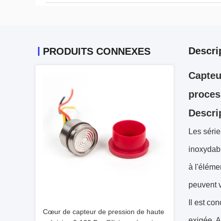
Descri
PRODUITS CONNEXES
Capteu
proces
Descri
Les série
inoxydabl
à l'éléme
peuvent v
Il est co
Cœur de capteur de pression de haute
exigée. A