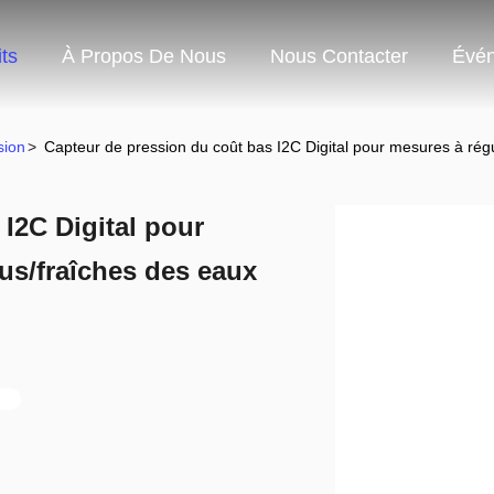
ts
À Propos De Nous
Nous Contacter
Évé
sion
>
Capteur de pression du coût bas I2C Digital pour mesures à rég
I2C Digital pour
us/fraîches des eaux