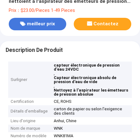
nettoient à l'aspirateur des émetteurs de pression
absolue
Prix：$23.00/Pieces 1-49 Pieces
meilleur prix
Contactez
Description De Produit
capteur électronique de pression
d'eau 24VDC
,
Capteur électronique absolu de
Surligner
pression d'eau de vide
,
Nettoyez à l'aspirateur les émetteurs
de pression absolue
Certification
CE, ROHS
carton de papier ou selon l'exigence
Détails d'emballage
des clients
Lieu d'origine
Anhui, Chine
Nom de marque
WNK
Numéro de modèle
WNK81MA