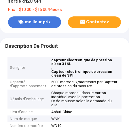
sortie d'I2C SPI
Prix：$10.00 - $15.00/Pieces
meilleur prix
Contactez
Description De Produit
capteur électronique de pression
d'eau 316L
Surligner
,
Capteur électronique de pression
d'eau de SPI
Capacité
5000 morceaux/morceaux par Capteur
d'approvisionnement
de pression du mois i2c
Chaque morceau dans le carton
individuel avec le protection
Détails d'emballage
Or de mousse selon la demande du
clie
Lieu d'origine
Anhui, Chine
Nom de marque
WNK
Numéro de modèle
WD19