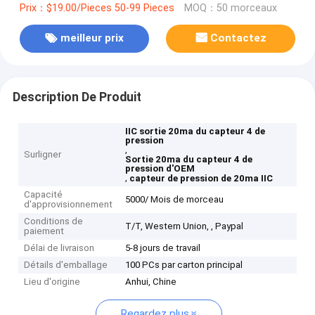
Prix：$19.00/Pieces 50-99 Pieces
MOQ：50 morceaux
meilleur prix
Contactez
Description De Produit
IIC sortie 20ma du capteur 4 de
pression
,
Surligner
Sortie 20ma du capteur 4 de
pression d'OEM
,
capteur de pression de 20ma IIC
Capacité
5000/ Mois de morceau
d'approvisionnement
Conditions de
T/T, Western Union, , Paypal
paiement
Délai de livraison
5-8 jours de travail
Détails d'emballage
100 PCs par carton principal
Lieu d'origine
Anhui, Chine
Regardez plus