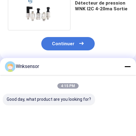
Détecteur de pression
WNK I2C 4-20ma Sortie
Continuer
Wnksensor
Produits Recommandés
4:15 PM
Good day, what product are you looking for?
Le signal de sortie
Logement de grande
Capteur élect
électronique diffus
précision d'acier
en laiton de pr