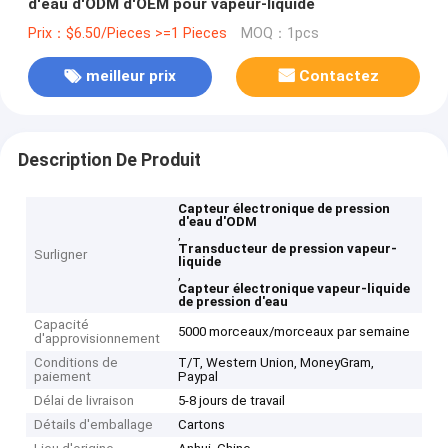
d'eau d'ODM d'OEM pour vapeur-liquide
Prix：$6.50/Pieces >=1 Pieces
MOQ：1pcs
meilleur prix
Contactez
Description De Produit
Capteur électronique de pression
d'eau d'ODM
,
Transducteur de pression vapeur-
Surligner
liquide
,
Capteur électronique vapeur-liquide
de pression d'eau
Capacité
5000 morceaux/morceaux par semaine
d'approvisionnement
Conditions de
T/T, Western Union, MoneyGram,
paiement
Paypal
Délai de livraison
5-8 jours de travail
Détails d'emballage
Cartons