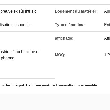
preuve ex sûr intrisic
Logement du matériel:
All
sation disponible
Type d'émetteur:
Ent
affichage:
Aff
ustrie pétrochimique et
MOQ:
1 
, pharma
,
mitter intégral
Hart Temperature Transmitter imperméable