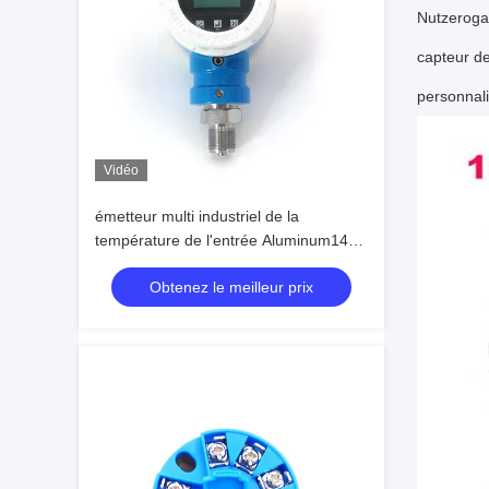
Nutzerogan
capteur de
personnal
Vidéo
émetteur multi industriel de la
température de l'entrée Aluminum14
pour l'usine de ciment
Obtenez le meilleur prix