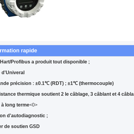
ormation rapide
art/Profibus a produit tout disponible ;
e d'Univeral
ande précision : ±0.1℃ (RDT) ; ±1℃ (thermocouple)
istance thermique soutient 2 le câblage, 3 câblant et 4 câbla
e à long terme
<0>
ion d'autodiagnostic ;
er de soutien GSD