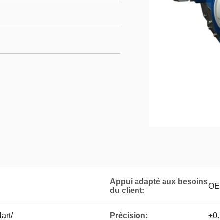
Appui adapté aux besoins
OE
du client:
art/
Précision:
±0