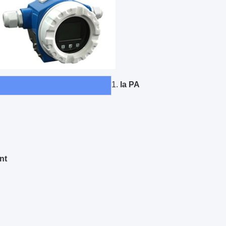
1.
la PA
nt