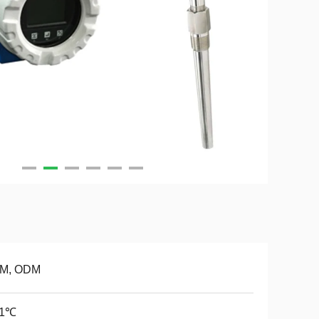
M, ODM
.1℃