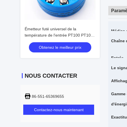
Paramè
Émetteur futé universel de la
Médias 
température de l'entrée PT100 PT1000
Chaîne 
avec 4-20mA
Obtenez le meilleur prix
Entrée
Le signa
NOUS CONTACTER
Afficha
Gamme d
86-551-65369655
d'énergi
Contactez-nous maintenant
Exactitu