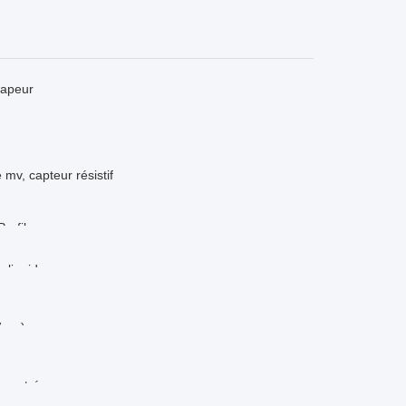
vapeur
PT100 thermique)
couple K)
v, capteur résistif
Profibus
x liquides
, ex)
a entré