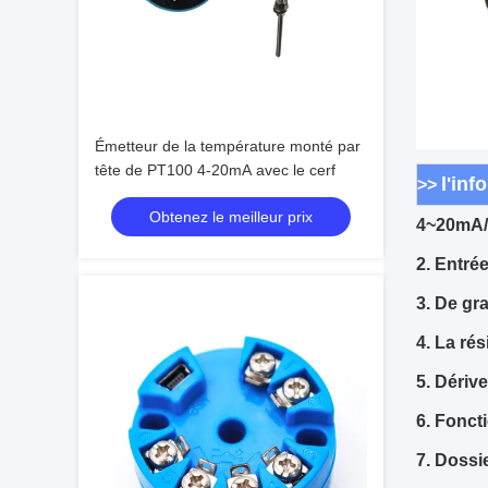
Émetteur de la température monté par
tête de PT100 4-20mA avec le cerf
l'inf
>>
Obtenez le meilleur prix
4~20mA/H
2. Entré
3. De gr
4. La rés
5. Dériv
6. Fonct
7. Dossi