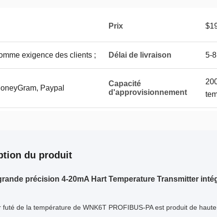
Prix
$19
omme exigence des clients ;
Délai de livraison
5-8
200
Capacité
 MoneyGram, Paypal
d'approvisionnement
tem
ption du produit
grande précision 4-20mA Hart Temperature Transmitter inté
r futé de la température de WNK6T PROFIBUS-PA est produit de hau