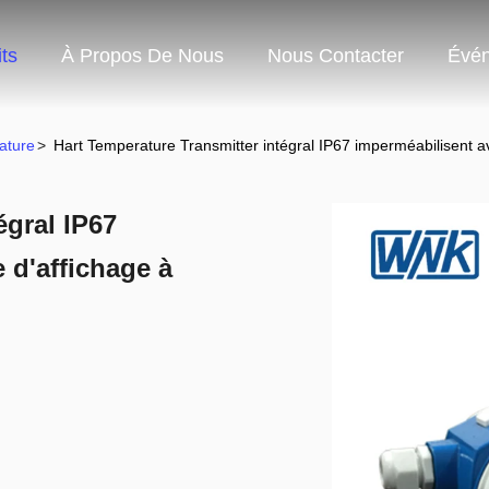
ts
À Propos De Nous
Nous Contacter
Évé
ature
>
Hart Temperature Transmitter intégral IP67 imperméabilisent ave
égral IP67
 d'affichage à