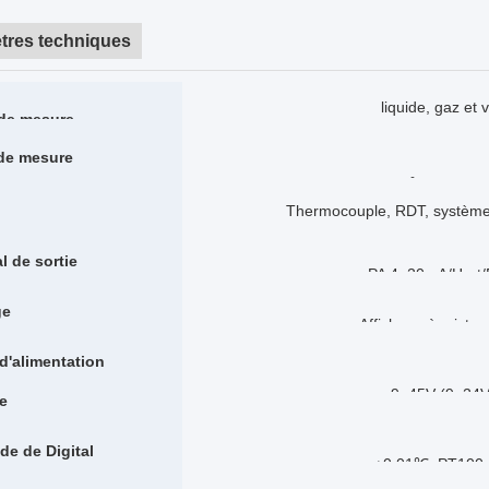
tres techniques
liquide, gaz et 
de mesure
de mesure
-270~800 ℃ (résistance 
0~1300℃, (thermo
Thermocouple, RDT, système m
l de sortie
PA 4~20mA/Hart/
ge
Affichage à cristau
'alimentation
9~45V (9~24V
e
de de Digital
±0.01℃, PT100 