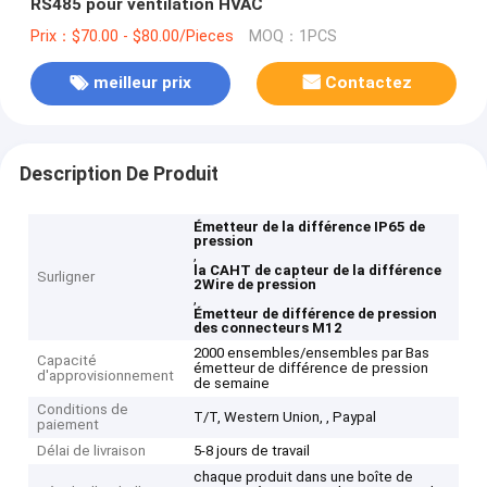
RS485 pour ventilation HVAC
Prix：$70.00 - $80.00/Pieces
MOQ：1PCS
meilleur prix
Contactez
Description De Produit
Émetteur de la différence IP65 de
pression
,
la CAHT de capteur de la différence
Surligner
2Wire de pression
,
Émetteur de différence de pression
des connecteurs M12
2000 ensembles/ensembles par Bas
Capacité
émetteur de différence de pression
d'approvisionnement
de semaine
Conditions de
T/T, Western Union, , Paypal
paiement
Délai de livraison
5-8 jours de travail
chaque produit dans une boîte de