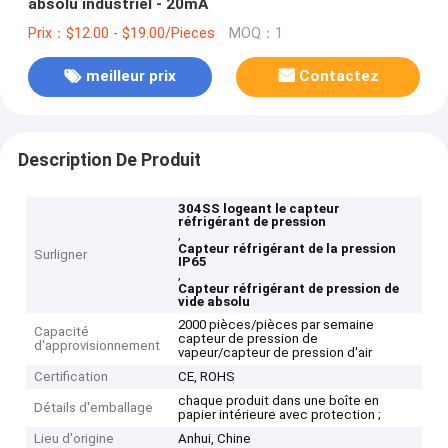
absolu industriel - 20mA
Prix：$12.00 - $19.00/Pieces
MOQ：1
meilleur prix
Contactez
Description De Produit
304SS logeant le capteur
réfrigérant de pression
,
Capteur réfrigérant de la pression
Surligner
IP65
,
Capteur réfrigérant de pression de
vide absolu
2000 pièces/pièces par semaine
Capacité
capteur de pression de
d'approvisionnement
vapeur/capteur de pression d'air
Certification
CE, ROHS
chaque produit dans une boîte en
Détails d'emballage
papier intérieure avec protection ;
Lieu d'origine
Anhui, Chine