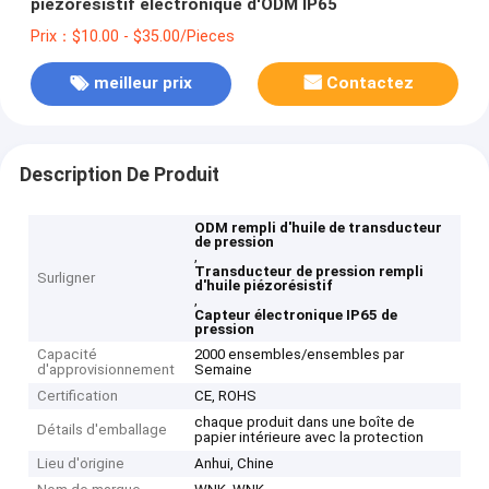
piézorésistif électronique d'ODM IP65
Prix：$10.00 - $35.00/Pieces
meilleur prix
Contactez
Description De Produit
ODM rempli d'huile de transducteur
de pression
,
Transducteur de pression rempli
Surligner
d'huile piézorésistif
,
Capteur électronique IP65 de
pression
Capacité
2000 ensembles/ensembles par
d'approvisionnement
Semaine
Certification
CE, ROHS
chaque produit dans une boîte de
Détails d'emballage
papier intérieure avec la protection
Lieu d'origine
Anhui, Chine