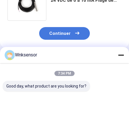
24 VDC de 0 à 10 mA Plage de
température de sortie -20°C à
+80°C
Continuer
Wnksensor
Produits Recommandés
7:34 PM
Good day, what product are you looking for?
Capteur de niveau de
Capteur de niveau
Transmetteur 
réservoir de
d'eau sans fil 4G NB-
niveau submers
carburant sans fil 4G
Lora IOT pour la
sortie
submersible WNK
surveillance des
personnalisabl