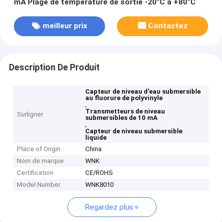
mA Plage de température de sortie -20°C à +80°C
meilleur prix
Contactez
Description De Produit
Capteur de niveau d'eau submersible
au fluorure de polyvinyle
,
Transmetteurs de niveau
Surligner
submersibles de 10 mA
,
Capteur de niveau submersible
liquide
Place of Origin
China
Nom de marque
WNK
Certification
CE/ROHS
Model Number
WNK8010
Regardez plus