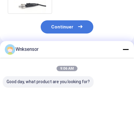
Continuer
Wnksensor
Produits Recommandés
9:06 AM
Good day, what product are you looking for?
WNK81ma Capteur
Capteurs universels
Transmetteur 
électronique de
de mesure de
pression d'eau
pression d'eau 0,5-
pression 4-20mA
haute qualité 
4,5V 4-20mA Sortie
0.5-4.5V pour
MA avec 316L 
-1-700Bar Plage
capteur de pression
acier inoxydab
Meilleur prix
Meilleur prix
Meilleur p