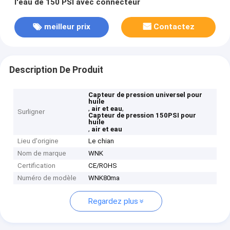
l'eau de 150 PSI avec connecteur
meilleur prix
Contactez
Description De Produit
Capteur de pression universel pour
huile
,
,
air et eau
Surligner
Capteur de pression 150PSI pour
huile
,
air et eau
Lieu d'origine
Le chian
Nom de marque
WNK
Certification
CE/ROHS
Numéro de modèle
WNK80ma
Regardez plus