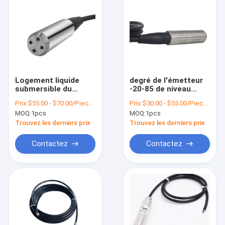
Logement liquide
degré de l'émetteur
submersible du
-20-85 de niveau
capteur de niveau
d'eau de 0.5-4.5v
Prix:
$55.00 - $70.00/Pieces
Prix:
$30.00 - $55.00/Pieces
SST de WNK pour
RS485 pour le
MOQ:
1pcs
MOQ:
1pcs
l'huile de l'eau
réservoir
Trouvez les derniers prix
Trouvez les derniers prix
Contactez
Contactez
À la maison
Produits
À propos de nous