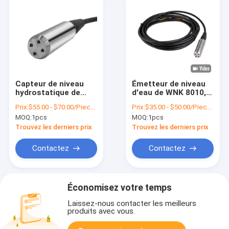
Capteur de niveau
Émetteur de niveau
hydrostatique de
d'eau de WNK 8010,
l'eau de 1,5 fois pour
0,2% capteurs de
Prix:
$55.00 - $70.00/Pieces
Prix:
$35.00 - $50.00/Pieces
la piscine de lutte
profondeur de niveau
MOQ:
1pcs
MOQ:
1pcs
contre l'incendie
d'eau de FS
d'eaux d'égout
Trouvez les derniers prix
Trouvez les derniers prix
Contactez
Contactez
Économisez votre temps
Laissez-nous contacter les meilleurs
produits avec vous.