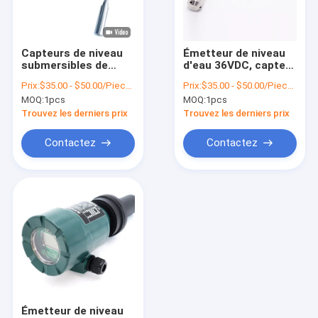
Visite de l'usine
Contrôle de la qualité
Capteurs de niveau
Émetteur de niveau
submersibles de
d'eau 36VDC, capteur
Nous contacter
haute performance
de niveau liquide
Prix:
$35.00 - $50.00/Pieces
Prix:
$35.00 - $50.00/Pieces
pour le réservoir de
hydrostatique de
MOQ:
1pcs
MOQ:
1pcs
stockage de pétrole
WNK
Nouvelles
Trouvez les derniers prix
Trouvez les derniers prix
Les affaires
Contactez
Contactez
Demandez un devis
VR
Capteur électronique de pression
Capteur électronique de pression d'eau
Émetteur de niveau