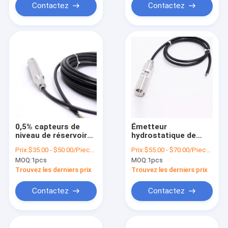
Contactez
Contactez
0,5% capteurs de
Émetteur
niveau de réservoir
hydrostatique de
d'eau de FS ont
niveau d'eau 1,5 fois
Prix:
$35.00 - $50.00/Pieces
Prix:
$55.00 - $70.00/Pieces
produit
pour le liquide à
MOQ:
1pcs
MOQ:
1pcs
l'approvisionnement
hautes températures
3.3VDC d'I2C
Trouvez les derniers prix
Trouvez les derniers prix
Contactez
Contactez