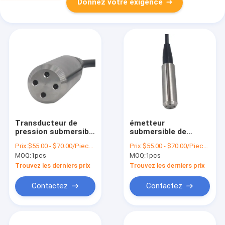
Donnez votre exigence
Transducteur de
émetteur
pression submersible
submersible de
d'ODM d'OEM pour
niveau d'eau 316L
Prix:
$55.00 - $70.00/Pieces
Prix:
$55.00 - $70.00/Pieces
mesurer le niveau
pour la mesure de
MOQ:
1pcs
MOQ:
1pcs
d'eau 200 mètres
niveau de liquide de
réservoir
Trouvez les derniers prix
Trouvez les derniers prix
Contactez
Contactez