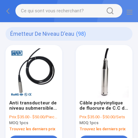
Émetteur De Niveau D'eau
(98)
Anti transducteur de
Câble polyvinylique
niveau submersible
de fluorure de C.C de
corrosif pour la
l'émetteur 24V de
Prix:
$35.00 - $50.00/Pieces
Prix:
$35.00 - $50.00/Sets
mesure de
niveau d'eau IP68
MOQ:
1pcs
MOQ:
1pcs
piscine/réservoir
Trouvez les derniers prix
Trouvez les derniers prix